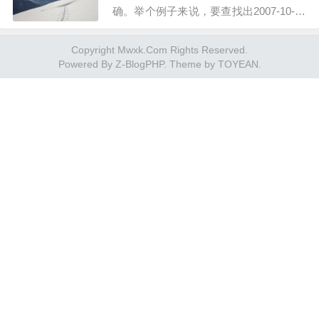
夹里设置“显示已知文件扩展名”）复制下
确。举个例子来说，要查找出2007-10-12
面代码粘贴后保存修改扩展名为.bat文件
至2007-10-31之间在网站上注册的会员，
右键以管理员身份打开
Copyright Mwxk.Com Rights Reserved.
选择好日期后，点击“查询”按钮，发现
reg add "HKEY_LOCAL_MACHINE\SOF
Powered By
Z-BlogPHP
. Theme by
TOYEAN
.
2007-10-31注册的会员的信息根本没有显
TWARE\Microsoft\Windows\CurrentVersi
示出来，试验了几次结果都是一样。调试
on\Explorer\Shell Icons" /v 29 /d "%syste
程序发现，原来是在SQL语句这里出现了
mroot%\system32\imageres.dll,197" /t re
问题。 SQL语句如下：SELECT * FROM
g_sz /f taskkill /f /im explorer.exe attrib -
userinfo WHERE regtime >= '2007-10-12'
s -r&…
AND regtime <= '2007-10-31'。初看上去
这条SQL语句没有错误，可是对照数据库
中相应字段保存的值以后，发现保存的值
并不是简单的日期形式，而是日期+时间
的形式，即：yyyy-MM-dd HH:mm:ss，
这时SQL语句在判断regtime和'2007-10-
31'的大小时，会认为'2007-10-31'写的不
完整，所以不会认为这两个值是相等的。