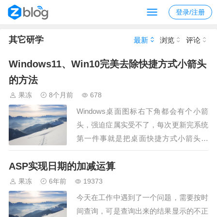
登录/注册
其它研学
最新
浏览
评论
Windows11、Win10完美去除快捷方式小箭头
的方法
果冻
8个月前
678
Windows桌面图标右下角都会有个小箭
头，强迫症属实受不了，每次更新完系统
第一件事就是把桌面快捷方式小箭头去
掉，升级win11后之前的方法不行了，折
ASP实现日期的加减运算
腾了一下搞定了，分享一下Windows11去
除快捷方式小箭头的方法，顺便win10的
果冻
6年前
19373
也分享一下。win11修改方法新建一个文
今天在工作中遇到了一个问题，需要按时
本文件（如不显示.txt后缀电脑要在文件
间查询，可是查询出来的结果显示的不正