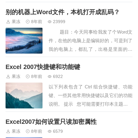
至2007-10-31之间在网站上注册的会员，
表示转换的值。函数描述int(x [,base])将x
别的机器上Word文件，本机打开成乱码？
选择好日期后，点击“查询”按钮，发现
转换为一个整数long(x [,base] )将x转换为
2007-10-31注册的会员的信息根本没有显
果冻
8年前
23999
一个长整数float(x)将x转换到一个浮点数
示出来，试验了几次结果都是一样。调试
题目：今天同事给我发了个Word文
complex(real [,imag])创建一个复数str(x)
程序发现，原来是在SQL语句这里出现了
件，在他的电脑上是编辑好的，可是到了
将对象 x 转换为字符串repr(x)将对象 x 转
问题。 SQL语句如下：SELECT * FROM
我的电脑上，都乱了，出格是里面的表
换为表达式字符串eval(str)用来计算在字
userinfo WHERE regtime >= '2007-10-12'
格，被分成了2部分，而他发给其他人的
符串中的有效Python表达式,并返回一个
AND regtime <= '2007-10-31'。初看上去
Excel 2007快捷键和功能键
都好好的，请问这是如何回事？如何样解
对象tuple(s)将序列 s 转换为一个元组
这条SQL语句没有错误，可是对照数据库
决啊？答案：1、肯定您电脑上有安装微
果冻
8年前
6922
list(s)将序列 s 转换为一个列表set(s)转换
中相应字段保存的值以后，发现保存的值
软OFFICE系列办公软件中的WORD软
为可变集…
以下列表包含了 Ctrl 组合快捷键、功能
并不是简单的日期形式，而是日期+时间
件。2、肯定您装的WORD是跟您其他同
键、一些其他常用快捷键以及它们的功能
的形式，即：yyyy-MM-dd HH:mm:ss，
事利用的是同一版本，Word2007向之前
说明。 提示 您可能需要打印本主题，以
这时SQL语句在判断regtime和'2007-10-
版本的兼容性不是很好，需要从官网下载
便在工作时参考其中的内容。若要打印本
31'的大小时，会认为'2007-10-31'写的不
兼容补丁。3、若是您与同事装的WORD
Excel2007如何设置只读加密属性
主题，请按 Ctrl+P。 注释 如果您经常使
完整，所以不会认为这两个值是相等的。
版本一样，可是打开后是乱码，建议您看
用的操作没有快捷键，可以通过录制宏来
果冻
8年前
6579
这可怎么办呢？ 不用着急，ASP为我们
一下WORD里的编码设置是不是精确，