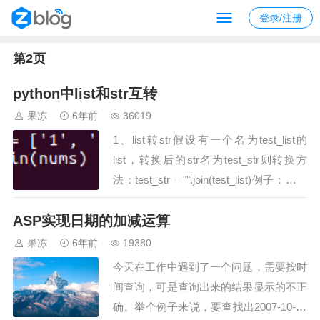
登录/注册
第2页
python中list和str互转
果冻
6年前
36019
1、list转str假设有一个名为test_list的
list，转换后的str名为test_str则转换方
法：test_str = "".join(test_list)例子：需要
注意的是该方法需要list中的元素为字符
ASP实现日期的加减运算
型，若是整型，则需要先转换为字符型后
再转为str类型。2、str转list假设有一个名
果冻
6年前
19380
为test_str的str，转换后的list名为test_list
今天在工作中遇到了一个问题，需要按时
则转换方法：test_list=list(test_str)例子：
间查询，可是查询出来的结果显示的不正
以下几个内置的函数可以执行数据类型之
确。举个例子来说，要查找出2007-10-12
间的转换。这些函数返回一个新的对象，