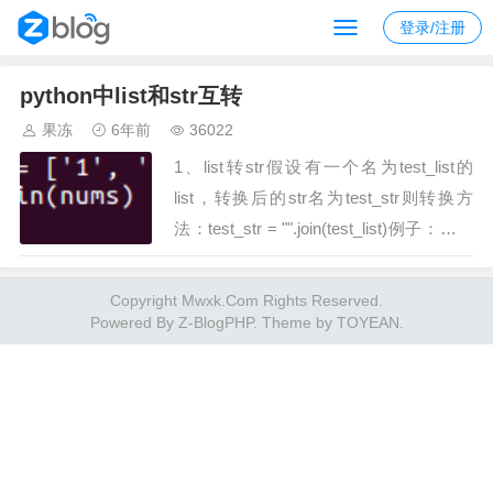
登录/注册
python中list和str互转
果冻
6年前
36022
1、list转str假设有一个名为test_list的
list，转换后的str名为test_str则转换方
法：test_str = "".join(test_list)例子：需要
注意的是该方法需要list中的元素为字符
型，若是整型，则需要先转换为字符型后
Copyright Mwxk.Com Rights Reserved.
再转为str类型。2、str转list假设有一个名
Powered By
Z-BlogPHP
. Theme by
TOYEAN
.
为test_str的str，转换后的list名为test_list
则转换方法：test_list=list(test_str)例子：
以下几个内置的函数可以执行数据类型之
间的转换。这些函数返回一个新的对象，
表示转换的值。函数描述int(x [,base])将x